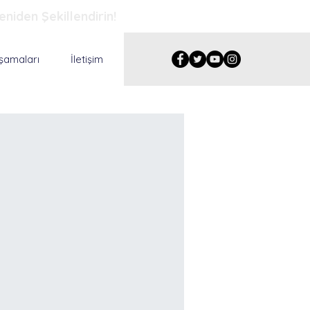
eniden Şekillendirin!
şamaları
İletişim