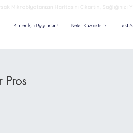
k Mikrobiyotanızın Haritasını Çıkartın, Sağlığınızı Y
?
Kimler İçin Uygundur?
Neler Kazandırır?
Test A
r Pros