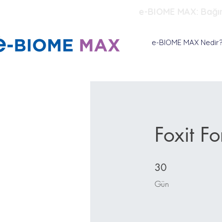
e-BIOME MAX: Bağırsa
e-BIOME MAX Nedir
Foxit Fo
30 Gün
30
Gün