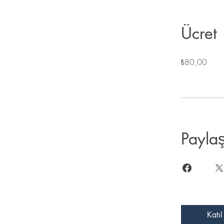
Ücret
₺80,00
Payla
Katıl