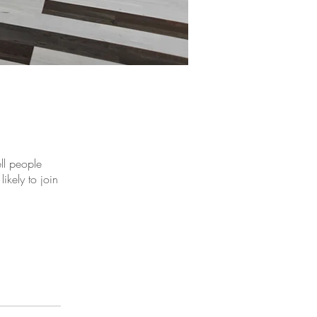
ll people
ikely to join