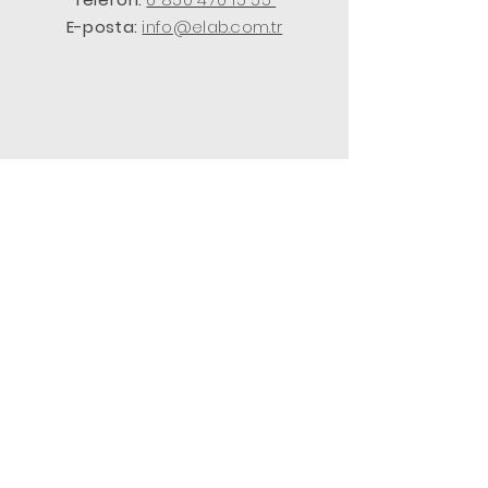
E-posta:
info@elab.com.tr
Bize Yazın
Ad Soyad
*